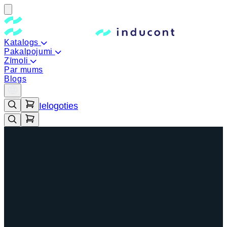
Katalogs
Pakalpojumi
Zīmoli
Par mums
Blogs
Ielogoties