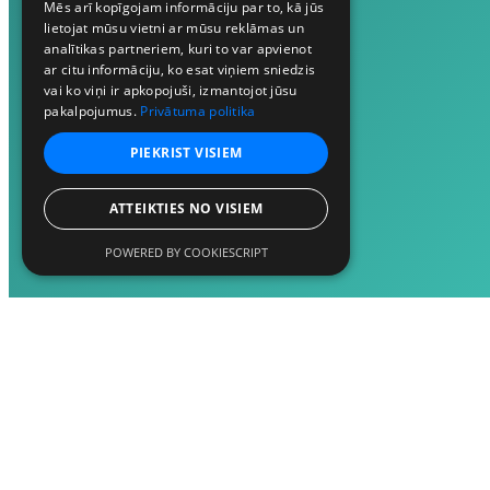
Mēs arī kopīgojam informāciju par to, kā jūs
lietojat mūsu vietni ar mūsu reklāmas un
analītikas partneriem, kuri to var apvienot
ar citu informāciju, ko esat viņiem sniedzis
vai ko viņi ir apkopojuši, izmantojot jūsu
pakalpojumus.
Privātuma politika
PIEKRIST VISIEM
ATTEIKTIES NO VISIEM
POWERED BY COOKIESCRIPT