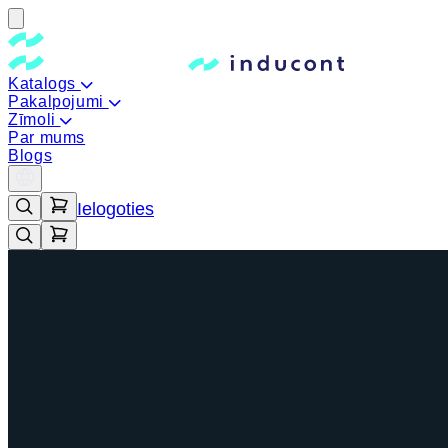
Katalogs
Pakalpojumi
Zīmoli
Par mums
Blogs
Ielogoties