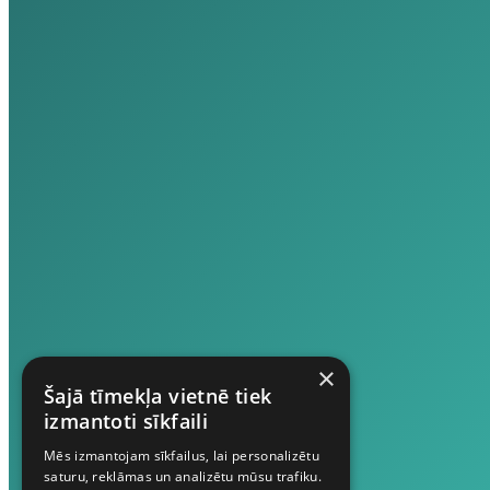
×
Šajā tīmekļa vietnē tiek
izmantoti sīkfaili
Mēs izmantojam sīkfailus, lai personalizētu
saturu, reklāmas un analizētu mūsu trafiku.