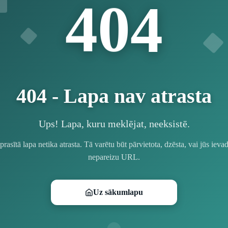
4
0
4
404 - Lapa nav atrasta
Ups! Lapa, kuru meklējat, neeksistē.
prasītā lapa netika atrasta. Tā varētu būt pārvietota, dzēsta, vai jūs ievad
nepareizu URL.
Uz sākumlapu