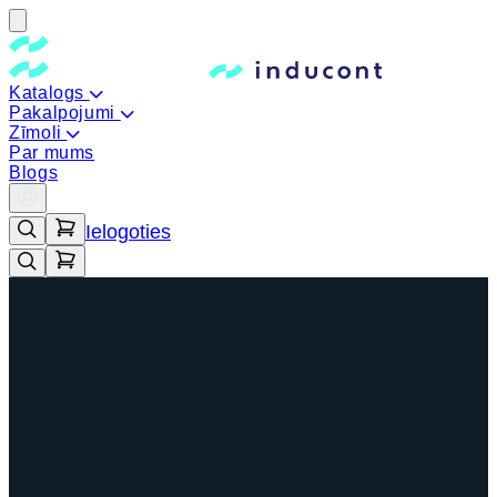
Katalogs
Pakalpojumi
Zīmoli
Par mums
Blogs
Ielogoties