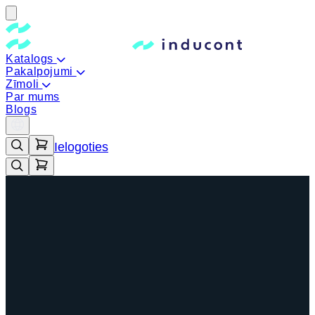
Katalogs
Pakalpojumi
Zīmoli
Par mums
Blogs
Ielogoties