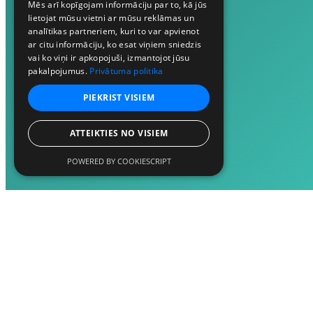
Mēs arī kopīgojam informāciju par to, kā jūs
lietojat mūsu vietni ar mūsu reklāmas un
analītikas partneriem, kuri to var apvienot
ar citu informāciju, ko esat viņiem sniedzis
vai ko viņi ir apkopojuši, izmantojot jūsu
pakalpojumus.
Privātuma politika
PIEKRIST VISIEM
ATTEIKTIES NO VISIEM
POWERED BY COOKIESCRIPT