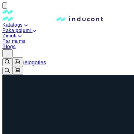
Katalogs
Pakalpojumi
Zīmoli
Par mums
Blogs
Ielogoties