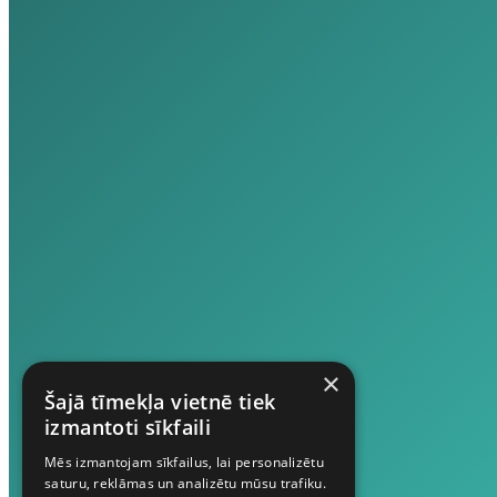
×
Šajā tīmekļa vietnē tiek
izmantoti sīkfaili
Mēs izmantojam sīkfailus, lai personalizētu
saturu, reklāmas un analizētu mūsu trafiku.