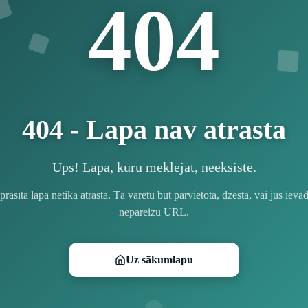
4
4
0
404 - Lapa nav atrasta
Ups! Lapa, kuru meklējat, neeksistē.
prasītā lapa netika atrasta. Tā varētu būt pārvietota, dzēsta, vai jūs ievad
nepareizu URL.
Uz sākumlapu