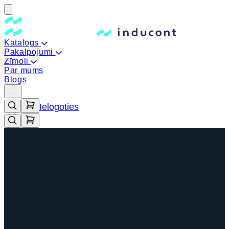
Katalogs
Pakalpojumi
Zīmoli
Par mums
Blogs
Ielogoties