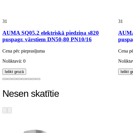
31
31
AUMA SQ05.2 elektriskā piedziņa s820
AUMA 
puspagr. vārstiem DN50-80 PN10/16
puspa
Cena pēc pieprasījuma
Cena pē
Noliktavā: 0
Nolikta
Ielikt grozā
Ielikt 
Nesen skatītie