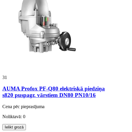
31
AUMA Profox PF-Q80 elektriskā piedziņa
s820 puspagr. vārstiem DN80 PN10/16
Cena pēc pieprasījuma
Noliktavā: 0
Ielikt grozā