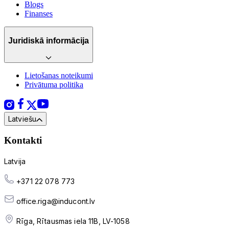
Blogs
Finanses
Juridiskā informācija
Lietošanas noteikumi
Privātuma politika
Latviešu
Kontakti
Latvija
+371 22 078 773
office.riga@inducont.lv
Rīga, Rītausmas iela 11B, LV-1058