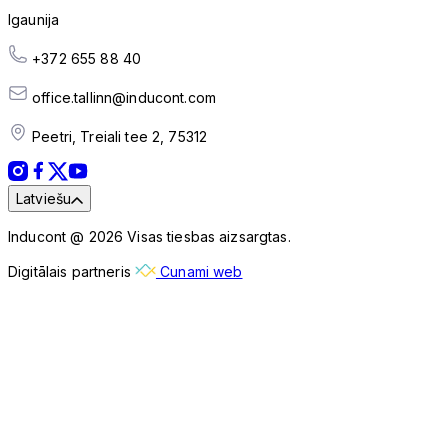
Igaunija
+372 655 88 40
office.tallinn@inducont.com
Peetri, Treiali tee 2, 75312
Latviešu
Inducont @ 2026 Visas tiesbas aizsargtas.
Digitālais partneris
Cunami web