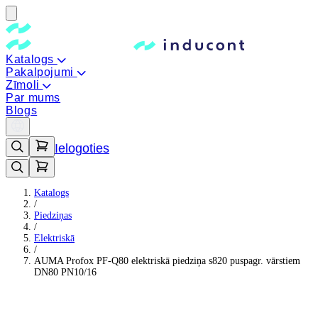
Katalogs
Pakalpojumi
Zīmoli
Par mums
Blogs
Ielogoties
Katalogs
/
Piedziņas
/
Elektriskā
/
AUMA Profox PF-Q80 elektriskā piedziņa s820 puspagr. vārstiem
DN80 PN10/16