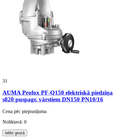
31
AUMA Profox PF-Q150 elektriskā piedziņa
s820 puspagr. vārstiem DN150 PN10/16
Cena pēc pieprasījuma
Noliktavā: 0
Ielikt grozā