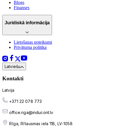
Blogs
Finanses
Juridiskā informācija
Lietošanas noteikumi
Privātuma politika
Latviešu
Kontakti
Latvija
+371 22 078 773
office.riga@inducont.lv
Rīga, Rītausmas iela 11B, LV-1058