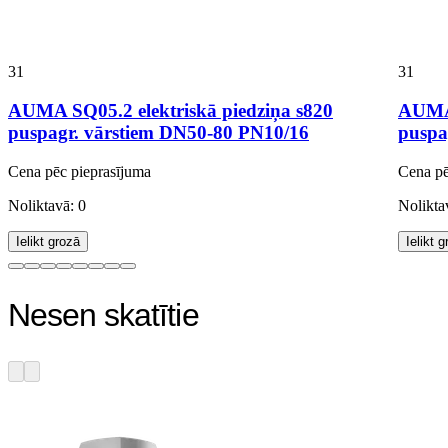
31
31
AUMA SQ05.2 elektriskā piedziņa s820
AUMA 
puspagr. vārstiem DN50-80 PN10/16
puspa
Cena pēc pieprasījuma
Cena pē
Noliktavā: 0
Nolikta
Ielikt grozā
Ielikt 
Nesen skatītie