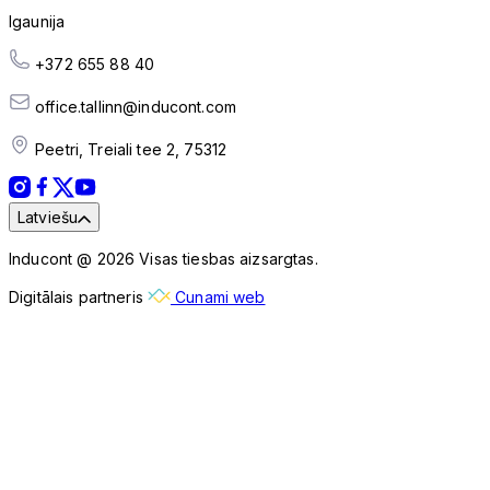
Igaunija
+372 655 88 40
office.tallinn@inducont.com
Peetri, Treiali tee 2, 75312
Latviešu
Inducont @ 2026 Visas tiesbas aizsargtas.
Digitālais partneris
Cunami web