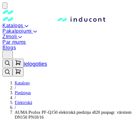
Katalogs
Pakalpojumi
Zīmoli
Par mums
Blogs
Ielogoties
Katalogs
/
Piedziņas
/
Elektriskā
/
AUMA Profox PF-Q150 elektriskā piedziņa s820 puspagr. vārstiem
DN150 PN10/16