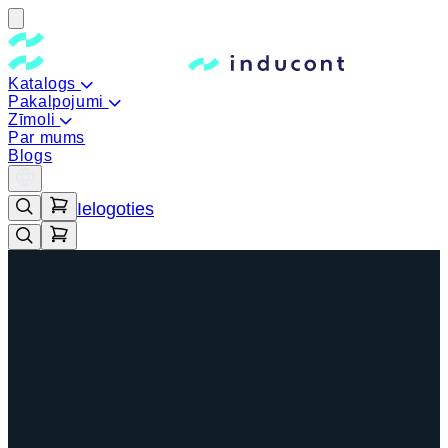
Katalogs
Pakalpojumi
Zīmoli
Par mums
Blogs
Ielogoties