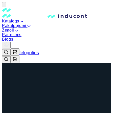
Katalogs
Pakalpojumi
Zīmoli
Par mums
Blogs
Ielogoties