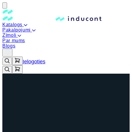
Katalogs
Pakalpojumi
Zīmoli
Par mums
Blogs
Ielogoties