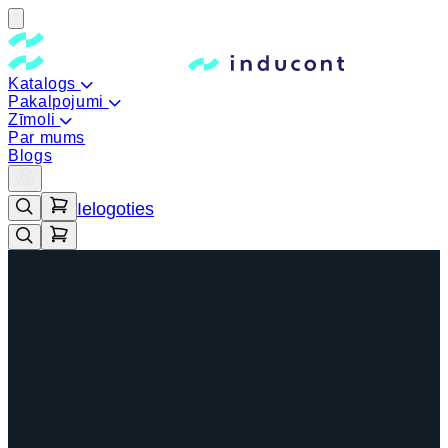
Katalogs
Pakalpojumi
Zīmoli
Par mums
Blogs
Ielogoties