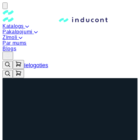
Katalogs
Pakalpojumi
Zīmoli
Par mums
Blogs
Ielogoties