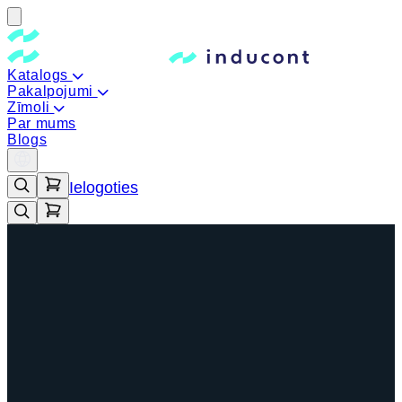
Katalogs
Pakalpojumi
Zīmoli
Par mums
Blogs
Ielogoties