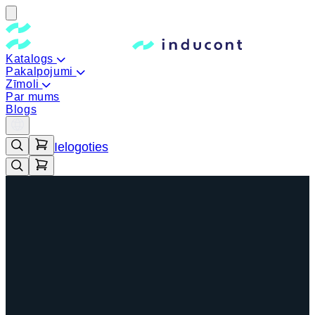
Katalogs
Pakalpojumi
Zīmoli
Par mums
Blogs
Ielogoties