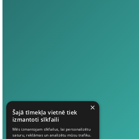
×
Šajā tīmekļa vietnē tiek
izmantoti sīkfaili
Mēs izmantojam sīkfailus, lai personalizētu
saturu, reklāmas un analizētu mūsu trafiku.