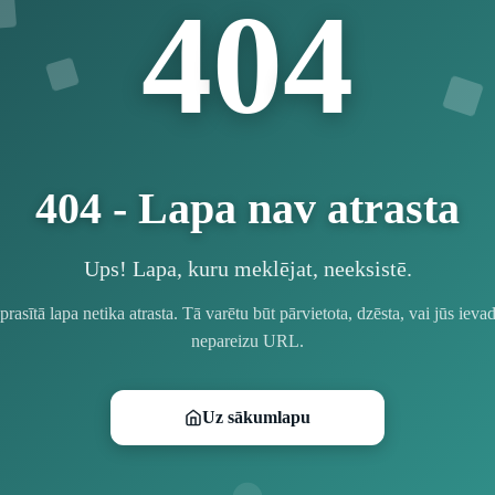
4
0
4
404 - Lapa nav atrasta
Ups! Lapa, kuru meklējat, neeksistē.
prasītā lapa netika atrasta. Tā varētu būt pārvietota, dzēsta, vai jūs ievad
nepareizu URL.
Uz sākumlapu