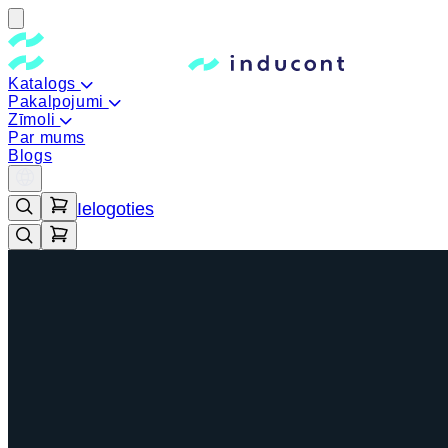
Katalogs
Pakalpojumi
Zīmoli
Par mums
Blogs
Ielogoties