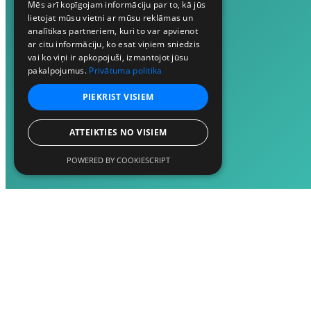
Mēs arī kopīgojam informāciju par to, kā jūs
lietojat mūsu vietni ar mūsu reklāmas un
analītikas partneriem, kuri to var apvienot
ar citu informāciju, ko esat viņiem sniedzis
vai ko viņi ir apkopojuši, izmantojot jūsu
pakalpojumus.
Privātuma politika
PIEKRIST VISIEM
ATTEIKTIES NO VISIEM
POWERED BY COOKIESCRIPT