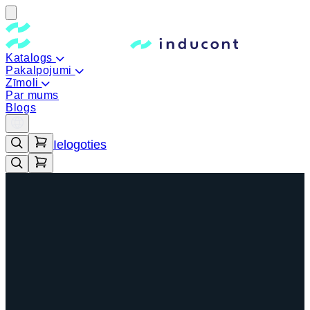
Katalogs
Pakalpojumi
Zīmoli
Par mums
Blogs
Ielogoties