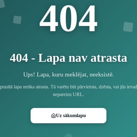
4
4
0
404 - Lapa nav atrasta
Ups! Lapa, kuru meklējat, neeksistē.
prasītā lapa netika atrasta. Tā varētu būt pārvietota, dzēsta, vai jūs ievad
nepareizu URL.
Uz sākumlapu