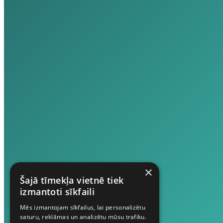
×
Šajā tīmekļa vietnē tiek
izmantoti sīkfaili
Mēs izmantojam sīkfailus, lai personalizētu
saturu, reklāmas un analizētu mūsu trafiku.