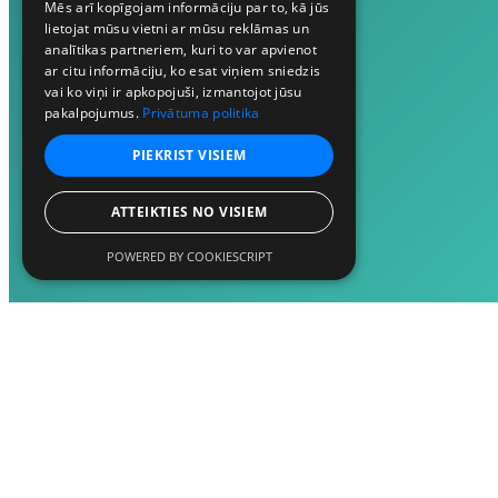
Mēs arī kopīgojam informāciju par to, kā jūs
lietojat mūsu vietni ar mūsu reklāmas un
analītikas partneriem, kuri to var apvienot
ar citu informāciju, ko esat viņiem sniedzis
vai ko viņi ir apkopojuši, izmantojot jūsu
pakalpojumus.
Privātuma politika
PIEKRIST VISIEM
ATTEIKTIES NO VISIEM
POWERED BY COOKIESCRIPT