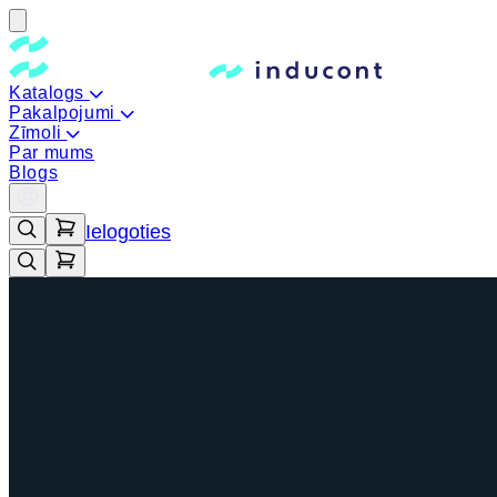
Katalogs
Pakalpojumi
Zīmoli
Par mums
Blogs
Ielogoties