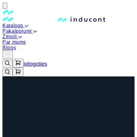
Katalogs
Pakalpojumi
Zīmoli
Par mums
Blogs
Ielogoties