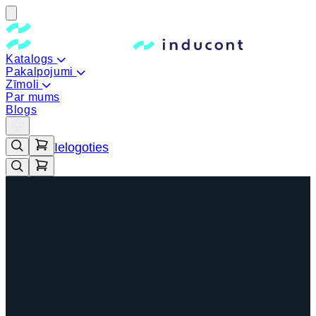
Katalogs
Pakalpojumi
Zīmoli
Par mums
Blogs
Ielogoties