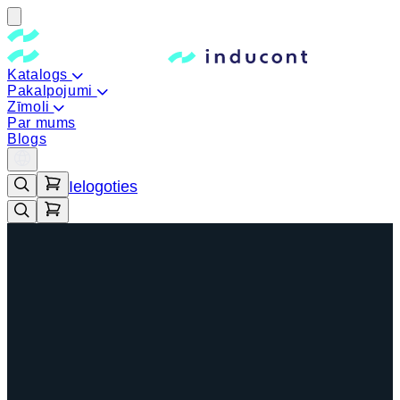
Katalogs
Pakalpojumi
Zīmoli
Par mums
Blogs
Ielogoties