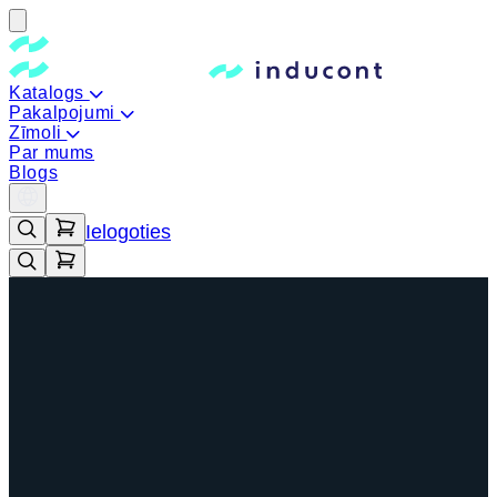
Katalogs
Pakalpojumi
Zīmoli
Par mums
Blogs
Ielogoties