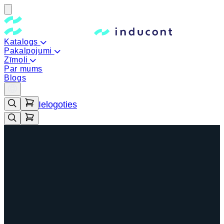
Katalogs
Pakalpojumi
Zīmoli
Par mums
Blogs
Ielogoties