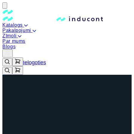
Katalogs
Pakalpojumi
Zīmoli
Par mums
Blogs
Ielogoties