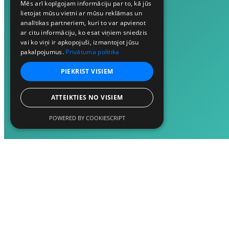
Mēs arī kopīgojam informāciju par to, kā jūs
lietojat mūsu vietni ar mūsu reklāmas un
analītikas partneriem, kuri to var apvienot
ar citu informāciju, ko esat viņiem sniedzis
vai ko viņi ir apkopojuši, izmantojot jūsu
pakalpojumus.
Privātuma politika
PIEKRIST VISIEM
ATTEIKTIES NO VISIEM
POWERED BY COOKIESCRIPT