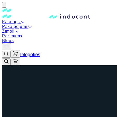
Katalogs
Pakalpojumi
Zīmoli
Par mums
Blogs
Ielogoties