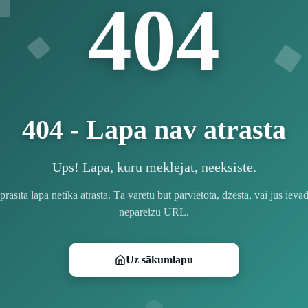
4
0
4
404 - Lapa nav atrasta
Ups! Lapa, kuru meklējat, neeksistē.
prasītā lapa netika atrasta. Tā varētu būt pārvietota, dzēsta, vai jūs ievad
nepareizu URL.
Uz sākumlapu