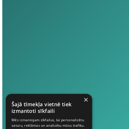
×
Šajā tīmekļa vietnē tiek
izmantoti sīkfaili
Mēs izmantojam sīkfailus, lai personalizētu
saturu, reklāmas un analizētu mūsu trafiku.