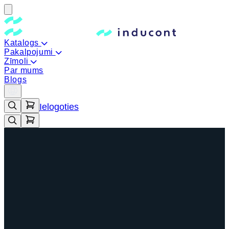
Katalogs
Pakalpojumi
Zīmoli
Par mums
Blogs
Ielogoties