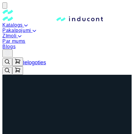
Katalogs
Pakalpojumi
Zīmoli
Par mums
Blogs
Ielogoties