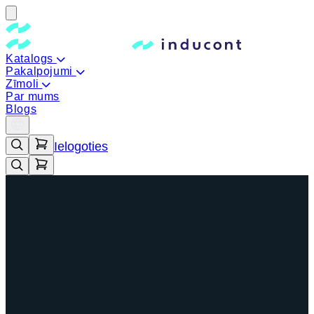
Katalogs
Pakalpojumi
Zīmoli
Par mums
Blogs
Ielogoties