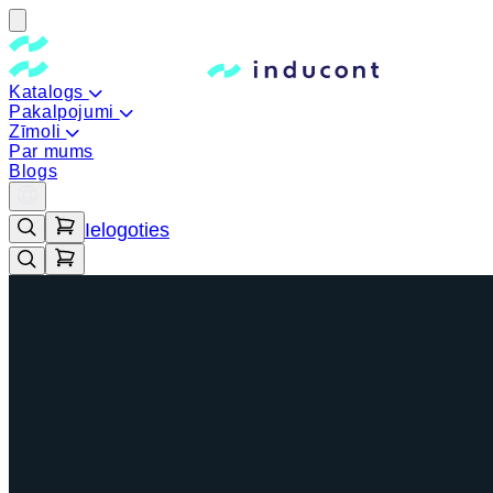
Katalogs
Pakalpojumi
Zīmoli
Par mums
Blogs
Ielogoties