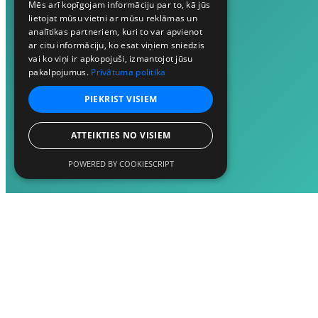
Mēs arī kopīgojam informāciju par to, kā jūs
lietojat mūsu vietni ar mūsu reklāmas un
analītikas partneriem, kuri to var apvienot
ar citu informāciju, ko esat viņiem sniedzis
vai ko viņi ir apkopojuši, izmantojot jūsu
pakalpojumus.
Privātuma politika
PIEKRIST VISIEM
ATTEIKTIES NO VISIEM
POWERED BY COOKIESCRIPT