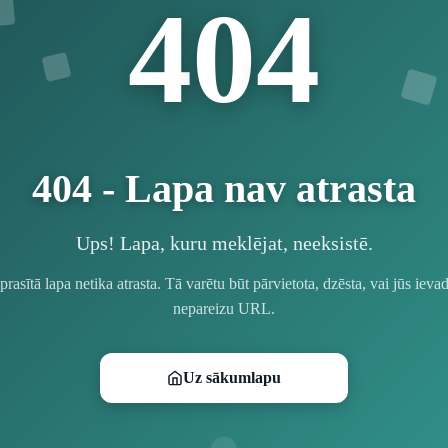
4
4
0
404 - Lapa nav atrasta
Ups! Lapa, kuru meklējat, neeksistē.
prasītā lapa netika atrasta. Tā varētu būt pārvietota, dzēsta, vai jūs ievad
nepareizu URL.
Uz sākumlapu