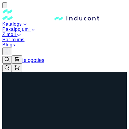
Katalogs
Pakalpojumi
Zīmoli
Par mums
Blogs
Ielogoties