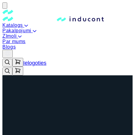
Katalogs
Pakalpojumi
Zīmoli
Par mums
Blogs
Ielogoties