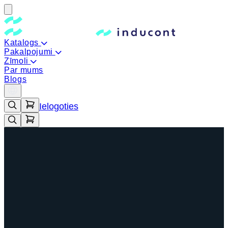
Katalogs
Pakalpojumi
Zīmoli
Par mums
Blogs
Ielogoties