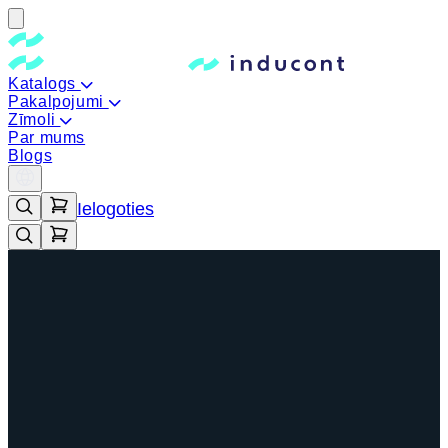
Katalogs
Pakalpojumi
Zīmoli
Par mums
Blogs
Ielogoties