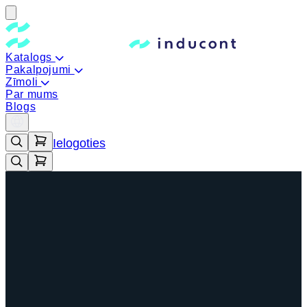
Katalogs
Pakalpojumi
Zīmoli
Par mums
Blogs
Ielogoties