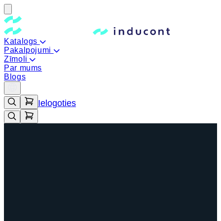
Katalogs
Pakalpojumi
Zīmoli
Par mums
Blogs
Ielogoties