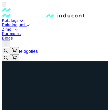
Katalogs
Pakalpojumi
Zīmoli
Par mums
Blogs
Ielogoties