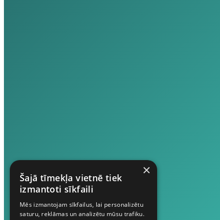
×
Šajā tīmekļa vietnē tiek
izmantoti sīkfaili
Mēs izmantojam sīkfailus, lai personalizētu
saturu, reklāmas un analizētu mūsu trafiku.