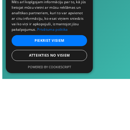
Mēs arī kopīgojam informāciju par to, kā jūs
lietojat mūsu vietni ar mūsu reklāmas un
analītikas partneriem, kuri to var apvienot
ar citu informāciju, ko esat viņiem sniedzis
vai ko viņi ir apkopojuši, izmantojot jūsu
pakalpojumus.
Privātuma politika
PIEKRIST VISIEM
ATTEIKTIES NO VISIEM
POWERED BY COOKIESCRIPT