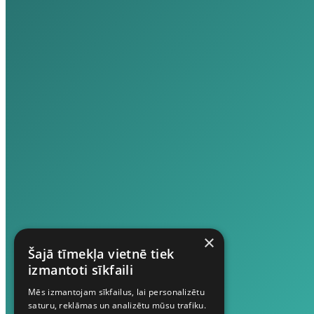
×
Šajā tīmekļa vietnē tiek
izmantoti sīkfaili
Mēs izmantojam sīkfailus, lai personalizētu
saturu, reklāmas un analizētu mūsu trafiku.