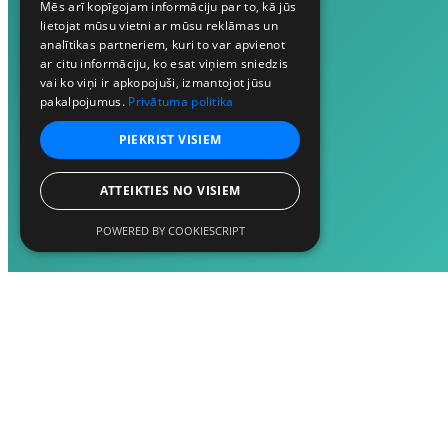
Mēs arī kopīgojam informāciju par to, kā jūs
lietojat mūsu vietni ar mūsu reklāmas un
analītikas partneriem, kuri to var apvienot
ar citu informāciju, ko esat viņiem sniedzis
vai ko viņi ir apkopojuši, izmantojot jūsu
pakalpojumus.
Privātuma politika
PIEKRIST VISIEM
ATTEIKTIES NO VISIEM
POWERED BY COOKIESCRIPT