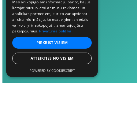
Mēs arī kopīgojam informāciju par to, kā jūs
lietojat mūsu vietni ar mūsu reklāmas un
analītikas partneriem, kuri to var apvienot
ar citu informāciju, ko esat viņiem sniedzis
vai ko viņi ir apkopojuši, izmantojot jūsu
pakalpojumus.
Privātuma politika
PIEKRIST VISIEM
ATTEIKTIES NO VISIEM
POWERED BY COOKIESCRIPT