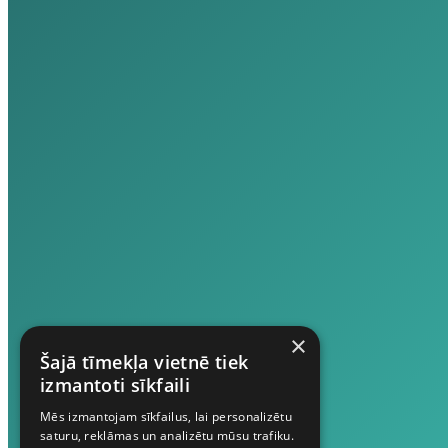
×
Šajā tīmekļa vietnē tiek
izmantoti sīkfaili
Mēs izmantojam sīkfailus, lai personalizētu
saturu, reklāmas un analizētu mūsu trafiku.