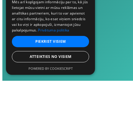
Mēs arī kopīgojam informāciju par to, kā jūs
lietojat mūsu vietni ar mūsu reklāmas un
analītikas partneriem, kuri to var apvienot
ar citu informāciju, ko esat viņiem sniedzis
vai ko viņi ir apkopojuši, izmantojot jūsu
pakalpojumus.
Privātuma politika
PIEKRIST VISIEM
ATTEIKTIES NO VISIEM
POWERED BY COOKIESCRIPT