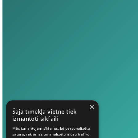
×
Šajā tīmekļa vietnē tiek
izmantoti sīkfaili
Mēs izmantojam sīkfailus, lai personalizētu
saturu, reklāmas un analizētu mūsu trafiku.