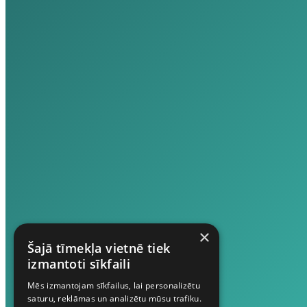
×
Šajā tīmekļa vietnē tiek
izmantoti sīkfaili
Mēs izmantojam sīkfailus, lai personalizētu
saturu, reklāmas un analizētu mūsu trafiku.