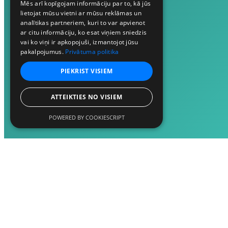
Mēs arī kopīgojam informāciju par to, kā jūs
lietojat mūsu vietni ar mūsu reklāmas un
analītikas partneriem, kuri to var apvienot
ar citu informāciju, ko esat viņiem sniedzis
vai ko viņi ir apkopojuši, izmantojot jūsu
pakalpojumus.
Privātuma politika
PIEKRIST VISIEM
ATTEIKTIES NO VISIEM
POWERED BY COOKIESCRIPT