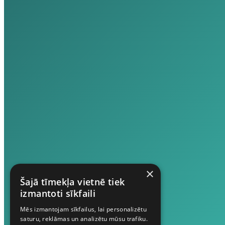
×
Šajā tīmekļa vietnē tiek
izmantoti sīkfaili
Mēs izmantojam sīkfailus, lai personalizētu
saturu, reklāmas un analizētu mūsu trafiku.