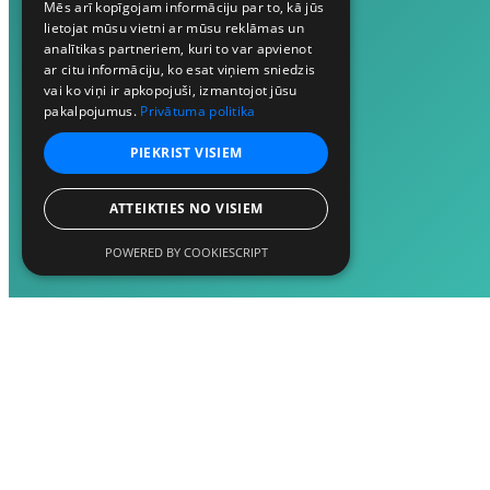
Mēs arī kopīgojam informāciju par to, kā jūs
lietojat mūsu vietni ar mūsu reklāmas un
analītikas partneriem, kuri to var apvienot
ar citu informāciju, ko esat viņiem sniedzis
vai ko viņi ir apkopojuši, izmantojot jūsu
pakalpojumus.
Privātuma politika
PIEKRIST VISIEM
ATTEIKTIES NO VISIEM
POWERED BY COOKIESCRIPT