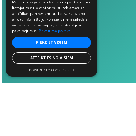
Mēs arī kopīgojam informāciju par to, kā jūs
lietojat mūsu vietni ar mūsu reklāmas un
analītikas partneriem, kuri to var apvienot
ar citu informāciju, ko esat viņiem sniedzis
vai ko viņi ir apkopojuši, izmantojot jūsu
pakalpojumus.
Privātuma politika
PIEKRIST VISIEM
ATTEIKTIES NO VISIEM
POWERED BY COOKIESCRIPT