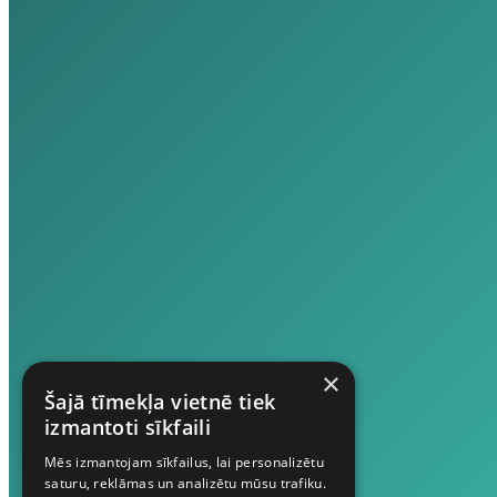
×
Šajā tīmekļa vietnē tiek
izmantoti sīkfaili
Mēs izmantojam sīkfailus, lai personalizētu
saturu, reklāmas un analizētu mūsu trafiku.