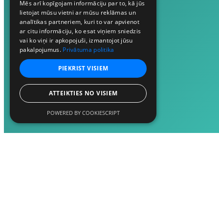
Mēs arī kopīgojam informāciju par to, kā jūs
lietojat mūsu vietni ar mūsu reklāmas un
analītikas partneriem, kuri to var apvienot
ar citu informāciju, ko esat viņiem sniedzis
vai ko viņi ir apkopojuši, izmantojot jūsu
pakalpojumus.
Privātuma politika
PIEKRIST VISIEM
ATTEIKTIES NO VISIEM
POWERED BY COOKIESCRIPT