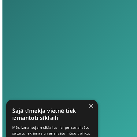
×
Šajā tīmekļa vietnē tiek
izmantoti sīkfaili
Mēs izmantojam sīkfailus, lai personalizētu
saturu, reklāmas un analizētu mūsu trafiku.