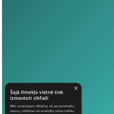
×
Šajā tīmekļa vietnē tiek
izmantoti sīkfaili
Mēs izmantojam sīkfailus, lai personalizētu
saturu, reklāmas un analizētu mūsu trafiku.