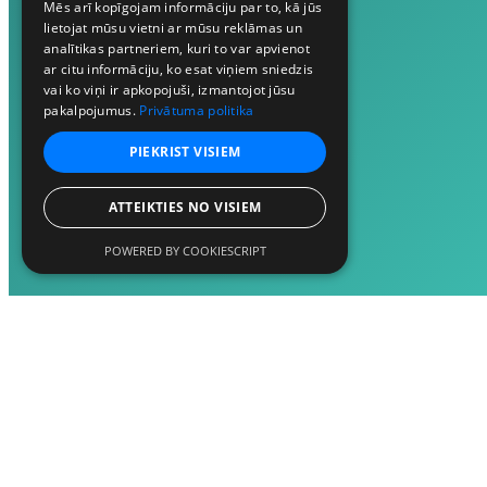
Mēs arī kopīgojam informāciju par to, kā jūs
lietojat mūsu vietni ar mūsu reklāmas un
analītikas partneriem, kuri to var apvienot
ar citu informāciju, ko esat viņiem sniedzis
vai ko viņi ir apkopojuši, izmantojot jūsu
pakalpojumus.
Privātuma politika
PIEKRIST VISIEM
ATTEIKTIES NO VISIEM
POWERED BY COOKIESCRIPT