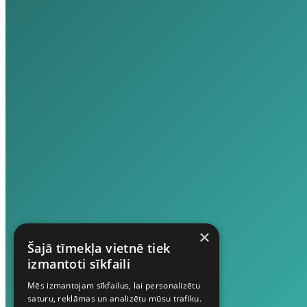
×
Šajā tīmekļa vietnē tiek
izmantoti sīkfaili
Mēs izmantojam sīkfailus, lai personalizētu
saturu, reklāmas un analizētu mūsu trafiku.