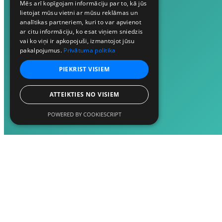
Mēs arī kopīgojam informāciju par to, kā jūs
lietojat mūsu vietni ar mūsu reklāmas un
analītikas partneriem, kuri to var apvienot
ar citu informāciju, ko esat viņiem sniedzis
vai ko viņi ir apkopojuši, izmantojot jūsu
pakalpojumus.
Privātuma politika
PIEKRIST VISIEM
ATTEIKTIES NO VISIEM
POWERED BY COOKIESCRIPT