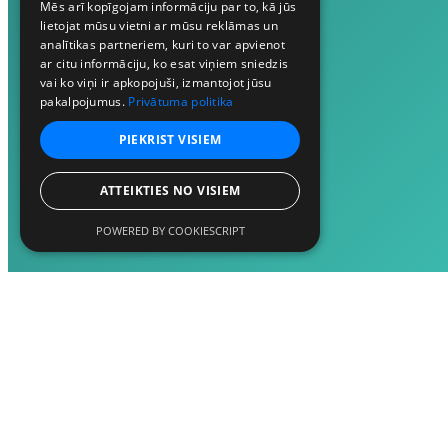
Mēs arī kopīgojam informāciju par to, kā jūs
lietojat mūsu vietni ar mūsu reklāmas un
analītikas partneriem, kuri to var apvienot
ar citu informāciju, ko esat viņiem sniedzis
vai ko viņi ir apkopojuši, izmantojot jūsu
pakalpojumus.
Privātuma politika
PIEKRIST VISIEM
ATTEIKTIES NO VISIEM
POWERED BY COOKIESCRIPT