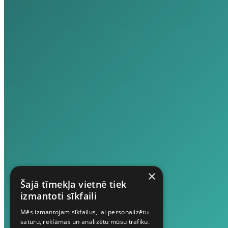
×
Šajā tīmekļa vietnē tiek
izmantoti sīkfaili
Mēs izmantojam sīkfailus, lai personalizētu
saturu, reklāmas un analizētu mūsu trafiku.