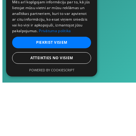
Mēs arī kopīgojam informāciju par to, kā jūs
lietojat mūsu vietni ar mūsu reklāmas un
analītikas partneriem, kuri to var apvienot
ar citu informāciju, ko esat viņiem sniedzis
vai ko viņi ir apkopojuši, izmantojot jūsu
pakalpojumus.
Privātuma politika
PIEKRIST VISIEM
ATTEIKTIES NO VISIEM
POWERED BY COOKIESCRIPT