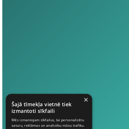
×
Šajā tīmekļa vietnē tiek
izmantoti sīkfaili
Mēs izmantojam sīkfailus, lai personalizētu
saturu, reklāmas un analizētu mūsu trafiku.