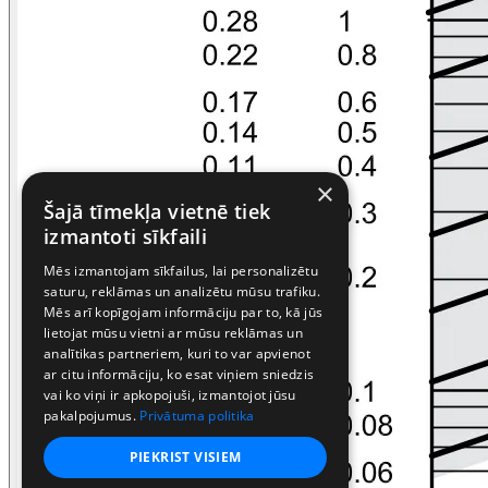
×
Šajā tīmekļa vietnē tiek
izmantoti sīkfaili
Mēs izmantojam sīkfailus, lai personalizētu
saturu, reklāmas un analizētu mūsu trafiku.
Mēs arī kopīgojam informāciju par to, kā jūs
lietojat mūsu vietni ar mūsu reklāmas un
analītikas partneriem, kuri to var apvienot
ar citu informāciju, ko esat viņiem sniedzis
vai ko viņi ir apkopojuši, izmantojot jūsu
pakalpojumus.
Privātuma politika
PIEKRIST VISIEM