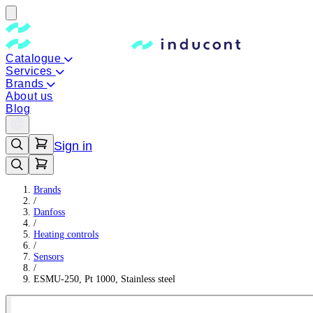
Catalogue
Services
Brands
About us
Blog
Sign in
Brands
/
Danfoss
/
Heating controls
/
Sensors
/
ESMU-250, Pt 1000, Stainless steel