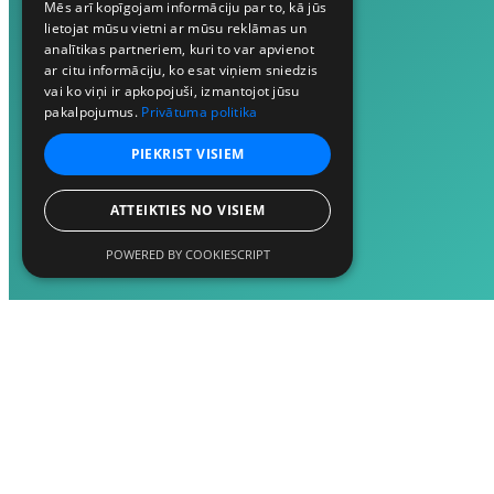
Mēs arī kopīgojam informāciju par to, kā jūs
lietojat mūsu vietni ar mūsu reklāmas un
analītikas partneriem, kuri to var apvienot
ar citu informāciju, ko esat viņiem sniedzis
vai ko viņi ir apkopojuši, izmantojot jūsu
pakalpojumus.
Privātuma politika
PIEKRIST VISIEM
ATTEIKTIES NO VISIEM
POWERED BY COOKIESCRIPT