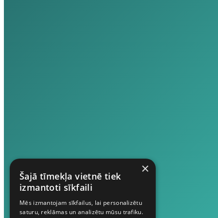
×
Šajā tīmekļa vietnē tiek
izmantoti sīkfaili
Mēs izmantojam sīkfailus, lai personalizētu
saturu, reklāmas un analizētu mūsu trafiku.